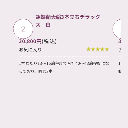
ク
胡蝶蘭大輪5本立ち 白
3
4
38,500円
(税込)
16
お気に入り
お気
度にな
1本当たり10～12輪程度×5本で約50～60輪の胡
洋蘭
蝶蘭5本立ち。大切…
ンキ