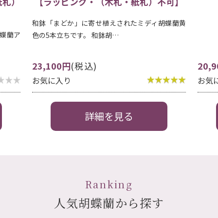
不可】
淡い
ストラ
蝶蘭黄
20,900円
(税込)
14,
お気に入り
お気
詳細を見る
Ranking
人気胡蝶蘭から探す