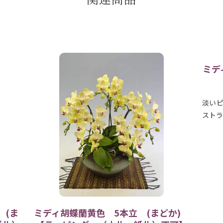
ミディ胡蝶蘭ファーストラブ5本立ち以
上
淡いピンク色が可愛らしいミディ胡蝶蘭のファー
ストラブ5本立ちです。 白…
ミ
どか)