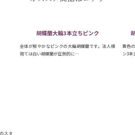
胡蝶蘭大輪 アポロン 3本立ち
ミ
法人様
黄色の大輪のお花を咲かせる珍しい品種のアポロ
ミディ
ン3本立ちです。 『世界ら…
ちです