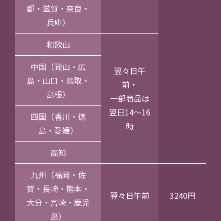
都・滋賀・奈良・
兵庫）
和歌山
中国（岡山・広
翌々日午
島・山口・鳥取・
前・
島根）
一部商品は
翌日14～16
四国（香川・徳
時
島・愛媛）
高知
九州（福岡・佐
賀・長崎・熊本・
翌々日午前
3240円
大分・宮崎・鹿児
島）