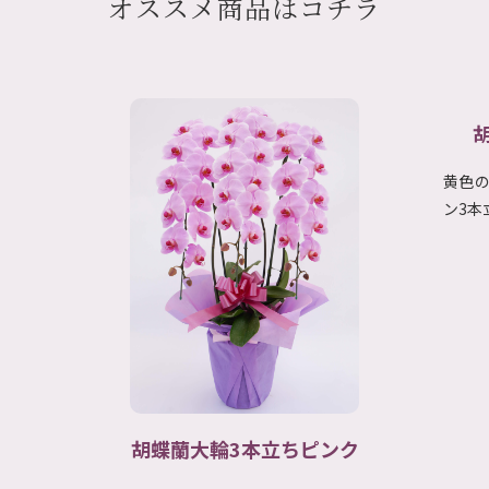
オススメ商品はコチラ
胡蝶蘭大輪 アポロン 3本立ち
ミ
黄色の大輪のお花を咲かせる珍しい品種のアポロ
ミディ
ン3本立ちです。 『世界ら…
ちです