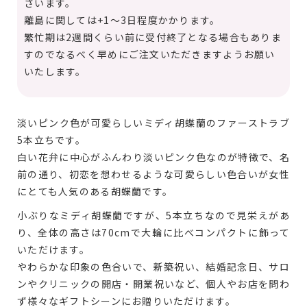
ざいます。
離島に関しては+1～3日程度かかります。
繁忙期は2週間くらい前に受付終了となる場合もありま
すのでなるべく早めにご注文いただきますようお願い
いたします。
淡いピンク色が可愛らしいミディ胡蝶蘭のファーストラブ
5本立ちです。
白い花弁に中心がふんわり淡いピンク色なのが特徴で、名
前の通り、初恋を想わせるような可愛らしい色合いが女性
にとても人気のある胡蝶蘭です。
小ぶりなミディ胡蝶蘭ですが、5本立ちなので見栄えがあ
り、全体の高さは70cmで大輪に比べコンパクトに飾って
いただけます。
やわらかな印象の色合いで、新築祝い、結婚記念日、サロ
ンやクリニックの開店・開業祝いなど、個人やお店を問わ
ず様々なギフトシーンにお贈りいただけます。