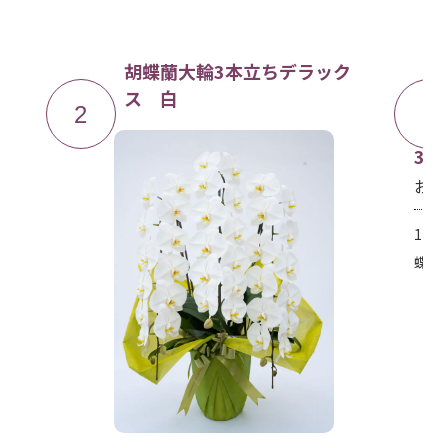
ちデラック
胡蝶蘭大輪5本立ち 白
3
38,500円
(税込)
お気に入り
1本当たり10～12輪程度×5本で約50～60輪の
蝶蘭5本立ち。大切…