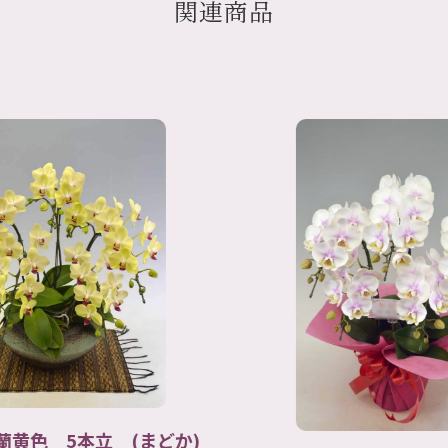
関連商品
ミ
淡い
ストラ
どか)