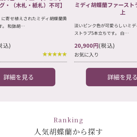
ミディ胡蝶蘭ファーストラブ5本立ち以
不可】
上
蝶蘭黄
淡いピンク色が可愛らしいミディ胡蝶蘭のファー
ストラブ5本立ちです。 白…
20,900円
(税込)
14,
お気に入り
お気
詳細を見る
Ranking
人気胡蝶蘭から探す