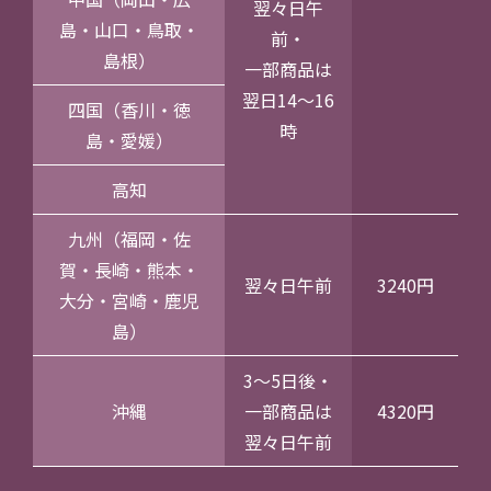
翌々日午
島・山口・鳥取・
前・
島根）
一部商品は
翌日14～16
四国（香川・徳
時
島・愛媛）
高知
九州（福岡・佐
賀・長崎・熊本・
翌々日午前
3240円
大分・宮崎・鹿児
島）
3～5日後・
沖縄
一部商品は
4320円
翌々日午前