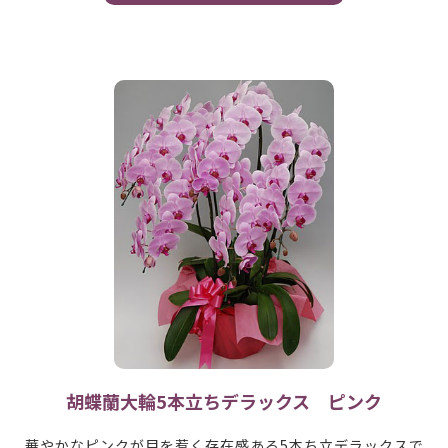
胡蝶蘭大輪5本立ちデラックス ピンク
華やかなピンクが目を惹く存在感ある5本ち立デラックスで