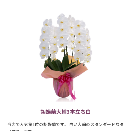
胡蝶蘭大輪3本立ち白
当店で人気第1位の胡蝶蘭です。 白い大輪のスタンダードなタ