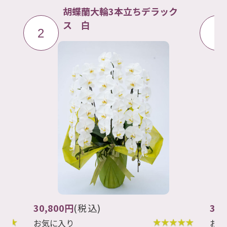
ク
胡蝶蘭大輪5本立ち 白
3
4
お
輪
38,500円
(税込)
お気に入り