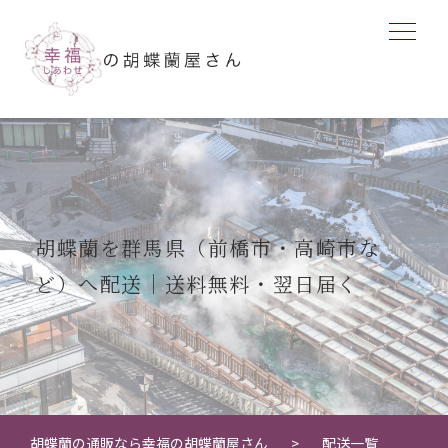
胡蝶蘭を群馬県（前橋市・高崎市な
ど）へ配送｜送料無料・翌日届く
胡蝶蘭の通販なら幸福の胡蝶蘭屋さん
配送一覧