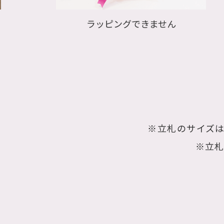
ラッピングできません
く
※立札のサイズ
※立