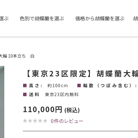
選ぶ
色別で胡蝶蘭を選ぶ
価格から胡蝶蘭を選ぶ
胡
大輪 10本立ち 白
【東京23区限定】胡蝶蘭大
高さ:
約100cm
輪数（つぼみ含む）:
送料
東京23区内無料
110,000円
(税込)
0
件のレビュー