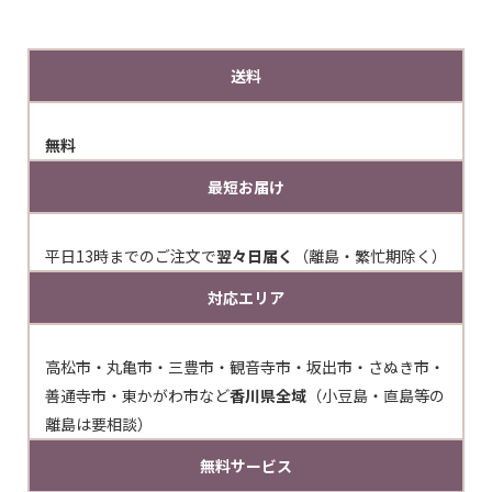
送料
無料
最短お届け
平日13時までのご注文で
翌々日届く
（離島・繁忙期除く）
対応エリア
高松市・丸亀市・三豊市・観音寺市・坂出市・さぬき市・
善通寺市・東かがわ市など
香川県全域
（小豆島・直島等の
離島は要相談）
無料サービス