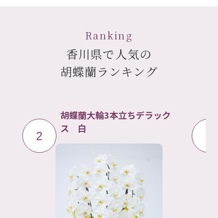
Ranking
香川県で人気の
胡蝶蘭ランキング
ク
胡蝶蘭大輪5本立ち 白
3
4