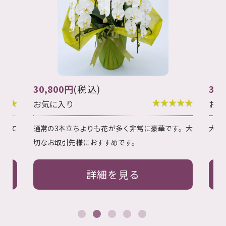
49
38,500円
(税込)
お
お気に入り
輪
です。大
大切なお取引先様へ最適な5本立ちです。
詳細を見る