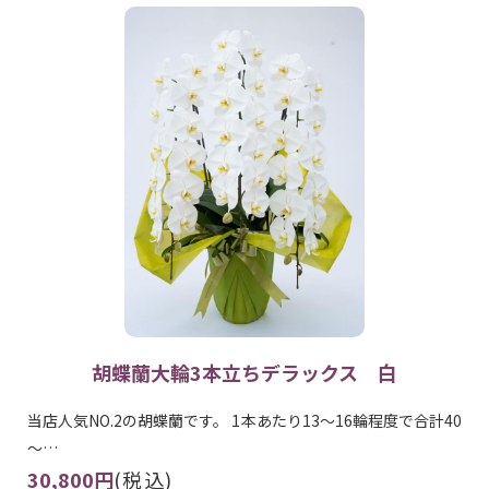
胡蝶蘭大輪3本立ちデラックス 白
当店人気NO.2の胡蝶蘭です。 1本あたり13～16輪程度で合計40
～…
30,800円
(税込)