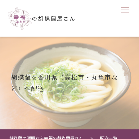
胡蝶蘭を香川県（高松市・丸亀市な
ど）へ配送
胡蝶蘭の通販なら幸福の胡蝶蘭屋さん
配送一覧