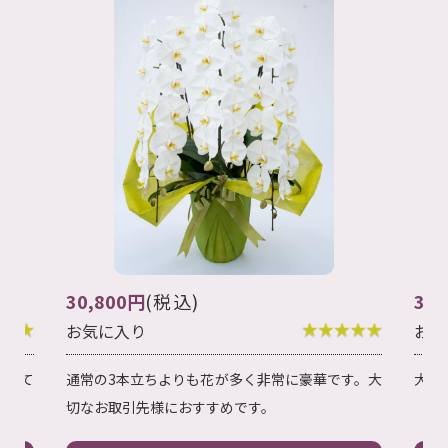
49
38,500円
(税込)
お
お気に入り
輪数
す。大
大切なお取引先様へ最適な5本立ちです。