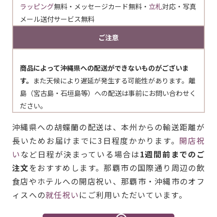
ラッピング
無料・メッセージカード無料・
立札
対応・写真
メール送付サービス無料
ご注意
商品によって沖縄県への配送ができないものがございま
す。
また天候により遅延が発生する可能性があります。離
島（宮古島・石垣島等）への配送は事前にお問い合わせく
ださい。
沖縄県への胡蝶蘭の配送は、本州からの輸送距離が
長いためお届けまでに3日程度かかります。
開店祝
い
など日程が決まっている場合は
1週間前までのご
注文
をおすすめします。那覇市の国際通り周辺の飲
食店やホテルへの開店祝い、那覇市・沖縄市のオフ
ィスへの
就任祝い
にご利用いただいています。