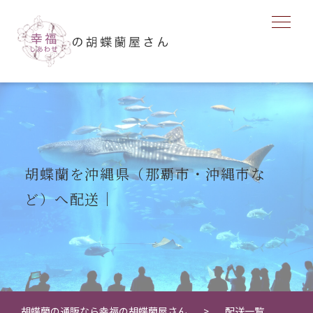
胡蝶蘭を沖縄県（那覇市・沖縄市な
ど）へ配送｜
胡蝶蘭の通販なら幸福の胡蝶蘭屋さん
配送一覧