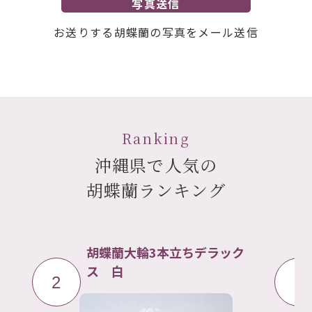
写真送信
お送りする胡蝶蘭の写真をメール送信
Ranking
沖縄県で人気の
胡蝶蘭ランキング
ク
胡蝶蘭大輪5本立ち 白
3
4