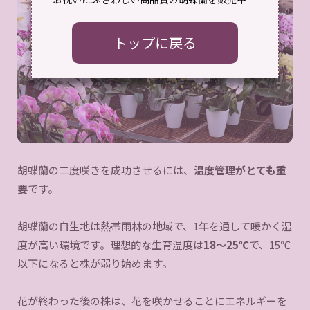
トップに戻る
胡蝶蘭の二度咲きを成功させるには、
温度管理がとても重
要
です。
胡蝶蘭の自生地は熱帯雨林の地域で、1年を通して暖かく湿
度が高い環境です。理想的な生育温度は
18〜25℃
で、15℃
以下になると株が弱り始めます。
花が終わった後の株は、花を咲かせることにエネルギーを