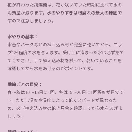
花が終わった胡蝶蘭は、花が咲いていた時期に比べて水の
消費量が減ります。
水のやりすぎは根腐れの最大の原因
で
すので注意しましょう。
水やりの基本：
水苔やバークなどの植え込み材が完全に乾いてから、コッ
プ1杯程度の水を与えます。受け皿に溜まった水は必ず捨て
てください。手で植え込み材を触って、乾いていることを
確認してから水をあげるのがポイントです。
季節ごとの目安：
春〜秋は10〜15日に1回、冬は15〜20日に1回程度が目安で
す。ただし温度や湿度によって乾くスピードが異なるた
め、必ず植え込み材の乾き具合を確認してから水をあげま
しょう。
肥料について：