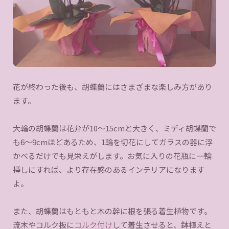
花が終わった後も、胡蝶蘭にはさまざまな楽しみ方があり
ます。
大輪の胡蝶蘭は花弁が10〜15cmと大きく、ミディ胡蝶蘭で
も6〜9cmほどあるため、1輪を切花にしてガラスの器に浮
かべるだけでも見栄えがします。お気に入りの花瓶に一輪
挿しにすれば、より存在感のあるインテリアになります
よ。
また、胡蝶蘭はもともと木の幹に根を張る着生植物です。
流木やコルク板に
コルク付け
して着生させると、鉢植えと