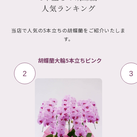
人気ランキング
当店で人気の5本立ちの胡蝶蘭をご紹介いたしま
す。
ク
胡蝶蘭大輪5本立ち 赤リッ
プ
3