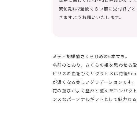
離島に関しては+1～3日程度かかり
繁忙期は2週間くらい前に受付終了
きますようお願いいたします。
ミディ胡蝶蘭さくらひめの6本立ち。
名前のとおり、さくらの姫を思わせる
ビリスの血をひくサクラヒメは花径9c
が濃くなる美しいグラデーションです。
花の並びがよく整然と並んだコンパク
ンスなパーソナルギフトとして魅力ある