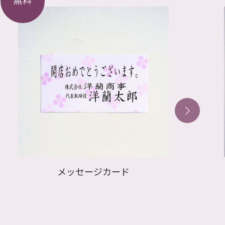
セージカード
紙札 
※前後選択不可