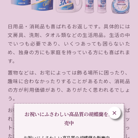
日用品・消耗品も喜ばれるお返しです。具体的には
文房具、洗剤、タオル類などの生活用品。生活の中
でいつも必要であり、いくつあっても困らないた
め、独身の方にも家庭を持っている方にも喜ばれま
す。
置物などは、お宅によっては飾る場所に困ったり、
趣味に合わなかったりすることがあるため、消耗品
の方が利用価値があり、ありがたく思われるでしょ
う。
お祝いを頂いた相手が企業の場合、文具がよく選ば
✕
お祝いにふさわしい高品質の胡蝶蘭を販
れます。ボールペンやボールペン立て付きのセッ
売中
ト、万年筆は定番です。頂いたお祝いの額が多かっ
た場合は万年筆を贈ることが多いようです（ただし
お祝いにふさわしい高品質の胡蝶蘭を販売中